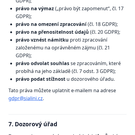
GDPR);
právo na výmaz
(„právo být zapomenut“, čl. 17
GDPR);
právo na omezení zpracování
(čl. 18 GDPR);
právo na přenositelnost údajů
(čl. 20 GDPR);
právo vznést námitku
proti zpracování
založenému na oprávněném zájmu (čl. 21
GDPR);
právo odvolat souhlas
se zpracováním, které
probíhá na jeho základě (čl. 7 odst. 3 GDPR);
právo podat stížnost
u dozorového úřadu.
Tato práva můžete uplatnit e-mailem na adrese
gdpr@sialini.cz
.
7. Dozorový úřad