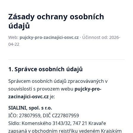
Zásady ochrany osobních
údajů
Web:
pujcky-pro-zacinajici-osvc.cz
· Účinnost od: 2026-
04-22
1. Správce osobních údajů
Správcem osobních údajů zpracovávaných v
souvislosti s provozem webu
pujcky-pro-
zacinajici-osvc.cz
je:
SIALINI, spol. s r.o.
IČO: 27807959, DIČ CZ27807959
Sídlo: Komenského 3143/32, 747 21 Kravaře
zapsaná v obchodním rejstříku vedeném Krajským