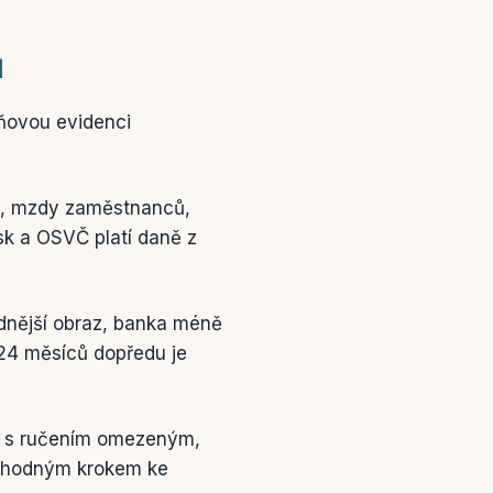
ů
aňovou evidenci
l, mzdy zaměstnanců,
isk a OSVČ platí daně z
nější obraz, banka méně
 24 měsíců dopředu je
t s ručením omezeným,
echodným krokem ke