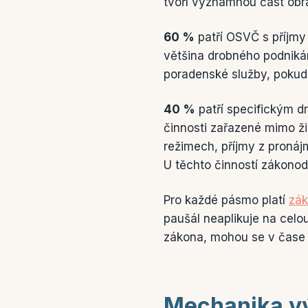
tvoří významnou část obr
60 %
patří OSVČ s příjmy
většina drobného podnikán
poradenské služby, pokud
40 %
patří specifickým d
činnosti zařazené mimo ži
režimech, příjmy z pronáj
U těchto činností zákonod
Pro každé pásmo platí
zák
paušál neaplikuje na celou
zákona, mohou se v čase 
Mechanika v