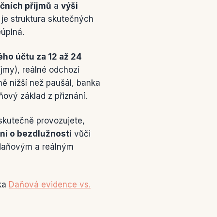
očních příjmů
a
výši
 je struktura skutečných
eúplná.
ého účtu za 12 až 24
íjmy), reálné odchozí
ně nižší než paušál, banka
ový základ z přiznání.
skutečně provozujete,
ní o bezdlužnosti
vůči
i daňovým a reálným
nka
Daňová evidence vs.