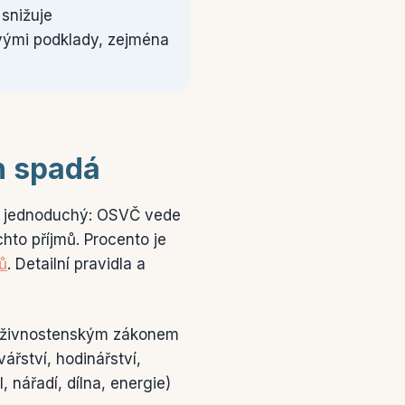
 snižuje
ovými podklady, zejména
h spadá
 je jednoduchý: OSVČ vede
hto příjmů. Procento je
ů
. Detailní pravidla a
ná živnostenským zákonem
vářství, hodinářství,
, nářadí, dílna, energie)