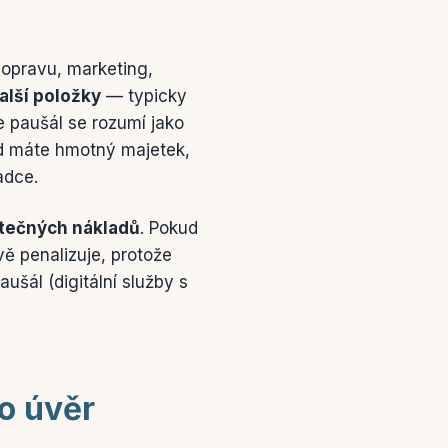
dopravu, marketing,
alší položky
— typicky
e paušál se rozumí jako
kud máte hmotný majetek,
adce.
utečných nákladů
. Pokud
vě penalizuje, protože
ušál (digitální služby s
 o úvěr