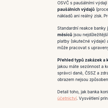
OSVČ s paušálními výdaji
paušálních výdajů
(proce
nákladů ani reálný zisk. P
Standardní reakce banky 
měsíců
jsou nejdůležitějš
platby (skutečné výdaje) 
může pracovat s upraveným
Přehled typů zakázek a 
jakou máte sezónnost a k
správci daně, ČSSZ a zdra
obrazem nejsou způsoben
Detail toho, jak banka ko
účetnictví
. Vysvětlení pri