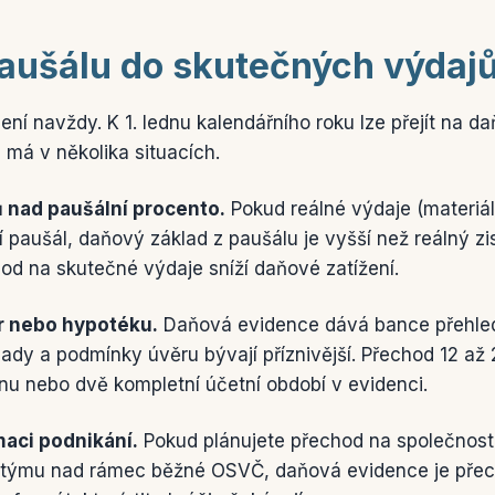
paušálu do skutečných výdaj
ení navždy. K 1. lednu kalendářního roku lze přejít na d
má v několika situacích.
ů nad paušální procento.
Pokud reálné výdaje (materiá
í paušál, daňový základ z paušálu je vyšší než reálný z
hod na skutečné výdaje sníží daňové zatížení.
ěr nebo hypotéku.
Daňová evidence dává bance přehled
ady a podmínky úvěru bývají příznivější. Přechod 12 až
nu nebo dvě kompletní účetní období v evidenci.
maci podnikání.
Pokud plánujete přechod na společnos
ůst týmu nad rámec běžné OSVČ, daňová evidence je př