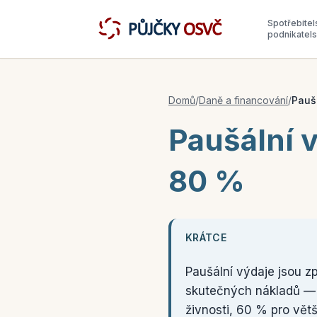
Spotřebitel
podnikatel
Domů
/
Daně a financování
/
Paušá
Paušální v
80 %
KRÁTCE
Paušální výdaje jsou z
skutečných nákladů — mí
živnosti, 60 % pro větš