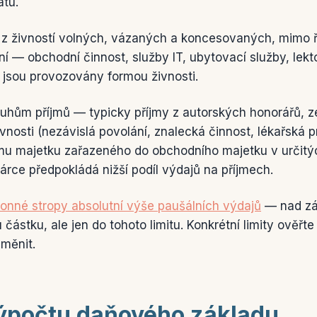
atu.
 z živností volných, vázaných a koncesovaných, mimo
í — obchodní činnost, služby IT, ubytovací služby, lekt
 jsou provozovány formou živnosti.
ruhům příjmů — typicky příjmy z autorských honorářů, 
vnosti (nezávislá povolání, znalecká činnost, lékařská 
mu majetku zařazeného do obchodního majetku v určitých
árce předpokládá nižší podíl výdajů na příjmech.
onné stropy absolutní výše paušálních výdajů
— nad zák
 částku, ale jen do tohoto limitu. Konkrétní limity ověřt
měnit.
ýpočtu daňového základu