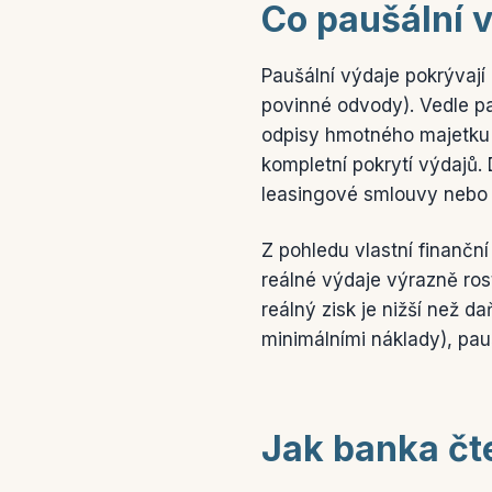
Co paušální 
Paušální výdaje pokrývají
povinné odvody). Vedle pa
odpisy hmotného majetku s
kompletní pokrytí výdajů.
leasingové smlouvy nebo j
Z pohledu vlastní finanční
reálné výdaje výrazně rost
reálný zisk je nižší než d
minimálními náklady), pa
Jak banka čte