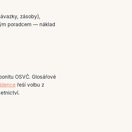
závazky, zásoby),
ňovým poradcem — náklad
í bonitu OSVČ. Glosářové
vidence
řeší volbu z
etnictví.