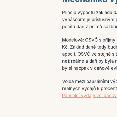
Princip výpočtu základu d
vynásobíte je příslušným
počítá daň z příjmů sazb
Modelově: OSVČ s příjmy 
Kč. Základ daně tedy bude
apod.). OSVČ ve stejné sit
než reálné a daň by byla 
by si naopak v daňové evid
Volba mezi paušálními vý
reálných výdajů k procent
Paušální výdaje vs. daňo