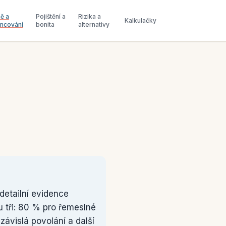
ě a
Pojištění a
Rizika a
Kalkulačky
ancování
bonita
alternativy
detailní evidence
u tři: 80 % pro řemeslné
závislá povolání a další