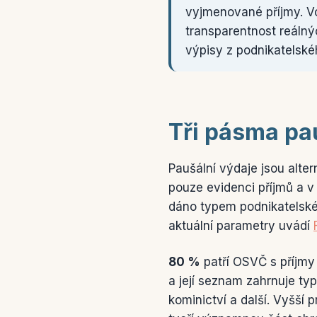
vyjmenované příjmy. Vo
transparentnost reálný
výpisy z podnikatelské
Tři pásma pa
Paušální výdaje jsou alte
pouze evidenci příjmů a v
dáno typem podnikatelské
aktuální parametry uvádí
80 %
patří OSVČ s příjmy
a její seznam zahrnuje typi
kominictví a další. Vyšší p