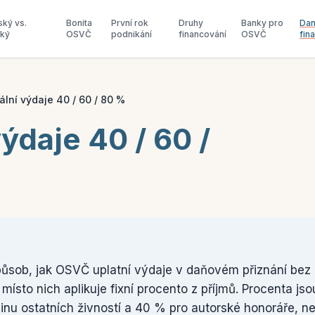
ský vs.
Bonita
První rok
Druhy
Banky pro
Dan
ský
OSVČ
podnikání
financování
OSVČ
fin
lní výdaje 40 / 60 / 80 %
ýdaje 40 / 60 /
působ, jak OSVČ uplatní výdaje v daňovém přiznání bez 
sto nich aplikuje fixní procento z příjmů. Procenta jso
inu ostatních živností a 40 % pro autorské honoráře, ne