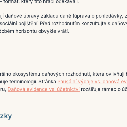
formát, který tito hráči očekávají.
jí daňové úpravy základu daně (úprava o pohledávky, 
sociální pojištění. Před rozhodnutím konzultujte s da
dobém horizontu obvykle vrátí.
širšího ekosystému daňových rozhodnutí, která ovlivňuj
uje terminologii. Stránka
Paušální výdaje vs. daňová e
ěru,
Daňová evidence vs. účetnictví
rozšiřuje rámec o úč
ázky