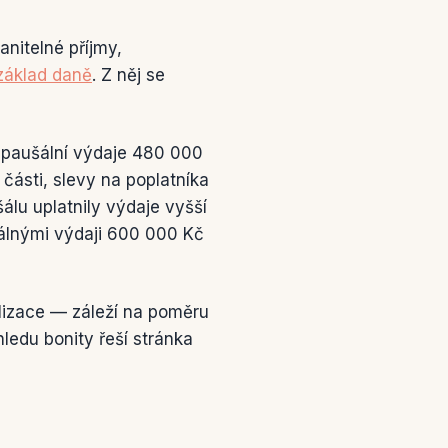
anitelné příjmy,
základ daně
. Z něj se
 paušální výdaje 480 000
části, slevy na poplatníka
álu uplatnily výdaje vyšší
eálnými výdaji 600 000 Kč
lizace — záleží na poměru
ledu bonity řeší stránka