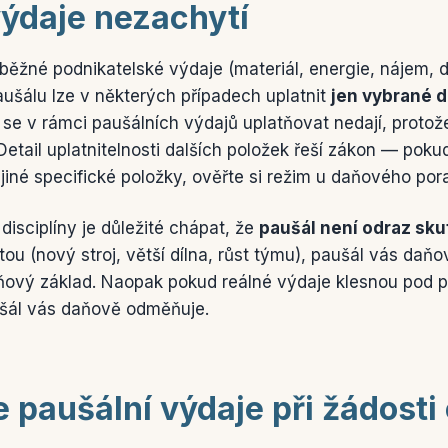
výdaje nezachytí
 běžné podnikatelské výdaje (materiál, energie, nájem, 
ušálu lze v některých případech uplatnit
jen vybrané d
e v rámci paušálních výdajů uplatňovat nedají, protož
 Detail uplatnitelnosti dalších položek řeší zákon — po
iné specifické položky, ověřte si režim u daňového por
 disciplíny je důležité chápat, že
paušál není odraz sk
ou (nový stroj, větší dílna, růst týmu), paušál vás daňo
aňový základ. Naopak pokud reálné výdaje klesnou pod pa
ušál vás daňově odměňuje.
 paušální výdaje při žádosti