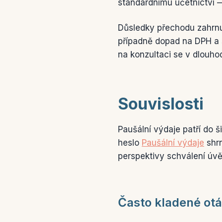
standardnímu účetnictví — 
Důsledky přechodu zahrnu
případně dopad na DPH a 
na konzultaci se v dlouho
Souvislosti
Paušální výdaje patří do 
heslo
Paušální výdaje
shrn
perspektivy schválení úv
Často kladené ot