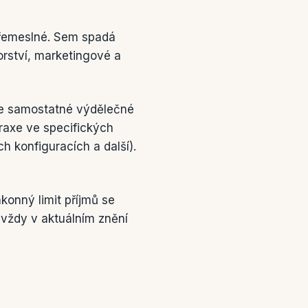
 řemeslné. Sem spadá
orství, marketingové a
ze samostatné výdělečné
praxe ve specifických
 konfiguracích a další).
onný limit příjmů se
e vždy v aktuálním znění