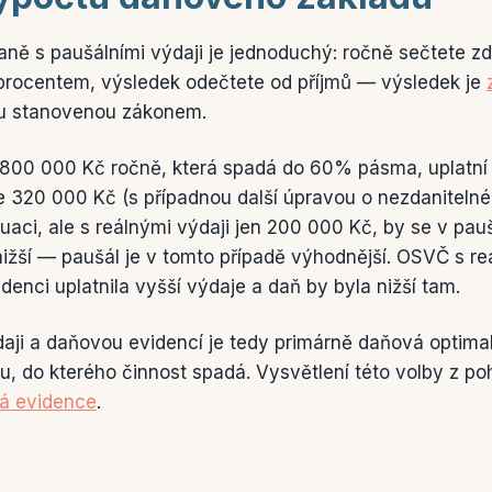
aně s paušálními výdaji je jednoduchý: ročně sečtete zd
 procentem, výsledek odečtete od příjmů — výsledek je
ou stanovenou zákonem.
800 000 Kč ročně, která spadá do 60% pásma, uplatní
 320 000 Kč (s případnou další úpravou o nezdanitelné 
uaci, ale s reálnými výdaji jen 200 000 Kč, by se v pauš
nižší — paušál je v tomto případě výhodnější. OSVČ s r
enci uplatnila vyšší výdaje a daň by byla nižší tam.
daji a daňovou evidencí je tedy primárně daňová optima
u, do kterého činnost spadá. Vysvětlení této volby z poh
vá evidence
.