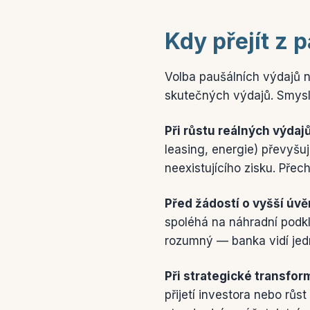
Kdy přejít z 
Volba paušálních výdajů n
skutečných výdajů. Smysl 
Při růstu reálných výdaj
leasing, energie) převyšuj
neexistujícího zisku. Přec
Před žádostí o vyšší úv
spoléhá na náhradní podkl
rozumný — banka vidí jed
Při strategické transfor
přijetí investora nebo r