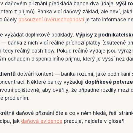
 v daňovém přiznání předkládá bance dva údaje:
výši r
ntem z příjmů). Banka vidí daňový základ, ale neví, jaká
ro účely
posouzení úvěruschopnosti
je tato informace n
je vyžádat doplňkové podklady.
Výpisy z podnikatelsk
í — banka z nich vidí reálné příchozí platby (skutečné př
a tedy reálný cash flow. Pokud reálné výdaje jsou výraz
 odhadem disponibilního příjmu, který je vyšší než daň
klientů
dotváří kontext — banka rozumí, jaké podnikání 
oncentraci. Některé banky vyžadují
doplňkové potvrze
votní pojišťovně, aby ověřily, že případné rozdíly mez
é prodlením.
nkrétně daňové přiznání čte a co v něm hledá, řeší strá
ncipu, jak
daňová evidence
pracuje, najdete v glosáři.