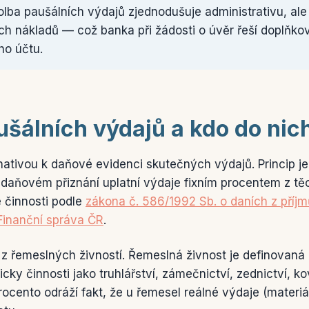
lba paušálních výdajů zjednodušuje administrativu, ale
ch nákladů — což banka při žádosti o úvěr řeší doplňk
ho účtu.
ušálních výdajů a kdo do nic
rnativou k daňové evidenci skutečných výdajů. Princip
 daňovém přiznání uplatní výdaje fixním procentem z těc
 činnosti podle
zákona č. 586/1992 Sb. o daních z příjm
Finanční správa ČR
.
 z řemeslných živností. Řemeslná živnost je definova
cky činnosti jako truhlářství, zámečnictví, zednictví, ko
rocento odráží fakt, že u řemesel reálné výdaje (materiál