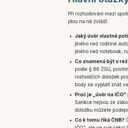
Při rozhodování mezi spot
jdou na ně zvlášť.
Jaký úvěr vlastně po
jiného než rodinné aut
jiného než notebook, n
Co znamená být v rež
podle § 86 ZSÚ, povin
rozhodčích doložek pro
body se vyplatí znát ve
Proč je „úvěr na IČO"
Sankce nejsou ze záko
doložku můžete podepsa
Co k tomu říká ČNB?
Č
IČO", ale ve své sekci