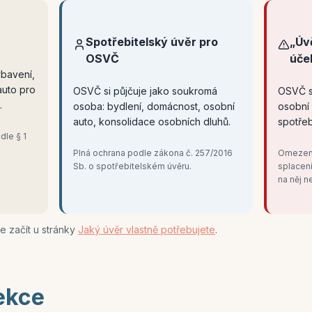
Spotřebitelský úvěr pro
„Úv
OSVČ
úče
ybavení,
auto pro
OSVČ si půjčuje jako soukromá
OSVČ s
.
osoba: bydlení, domácnost, osobní
osobní 
auto, konsolidace osobních dluhů.
spotřeb
dle § 1
Plná ochrana podle zákona č. 257/2016
Omezení
Sb. o spotřebitelském úvěru.
splacen
na něj n
 začít u stránky
Jaký úvěr vlastně potřebujete
.
ekce