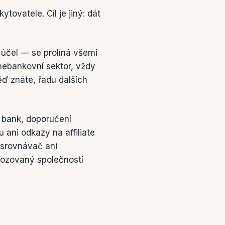
ovatele. Cíl je jiný: dát
í účel — se prolíná všemi
nebankovní sektor, vždy
ď znáte, řadu dalších
 bank, doporučení
 ani odkazy na affiliate
 srovnávač ani
ovozovaný společností