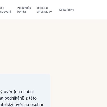
ě a
Pojištění a
Rizika a
Kalkulačky
ancování
bonita
alternativy
ký úvěr (na osobní
a podnikání) z této
atelský úvěr na osobní