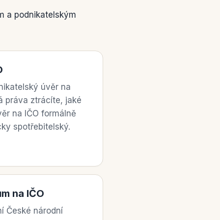
ým a podnikatelským
O
nikatelský úvěr na
 práva ztrácíte, jaké
věr na IČO formálně
cky spotřebitelský.
ům na IČO
í České národní