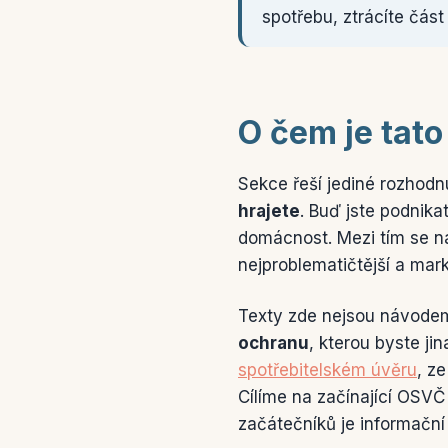
spotřebu, ztrácíte část
O čem je tato
Sekce řeší jediné rozhodnu
hrajete
. Buď jste podnika
domácnost. Mezi tím se n
nejproblematičtější a mar
Texty zde nejsou návodem
ochranu
, kterou byste j
spotřebitelském úvěru
, z
Cílíme na začínající OSVČ 
začátečníků je informační 