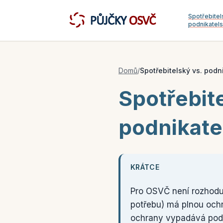
Spotřebitel
podnikatel
Domů
/
Spotřebitelský vs. podn
Spotřebite
podnikate
KRÁTCE
Pro OSVČ není rozhoduj
potřebu) má plnou ochr
ochrany vypadává podle