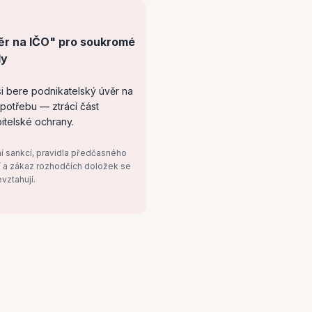
ěr na IČO" pro soukromé
ly
i bere podnikatelský úvěr na
potřebu — ztrácí část
itelské ochrany.
 sankcí, pravidla předčasného
í a zákaz rozhodčích doložek se
evztahují.