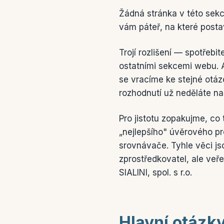
Žádná stránka v této sekci
vám páteř, na které posta
Trojí rozlišení — spotřebi
ostatními sekcemi webu. A
se vracíme ke stejné otá
rozhodnutí už neděláte na
Pro jistotu zopakujme, co
„nejlepšího" úvěrového pro
srovnávače. Tyhle věci j
zprostředkovatel, ale veř
SIALINI, spol. s r.o.
Hlavní otázky