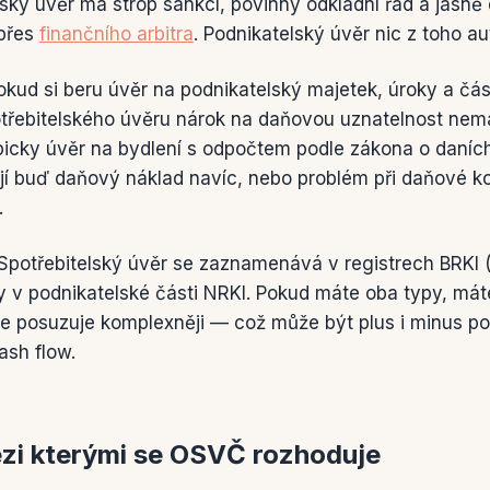
elský úvěr má strop sankcí, povinný odkladní řád a jasn
 přes
finančního arbitra
. Podnikatelský úvěr nic z toho 
okud si beru úvěr na podnikatelský majetek, úroky a čá
potřebitelského úvěru nárok na daňovou uznatelnost ne
picky úvěr na bydlení s odpočtem podle zákona o daních
ojí buď daňový náklad navíc, nebo problém při daňové ko
.
á. Spotřebitelský úvěr se zaznamenává v registrech BRKI
ky v podnikatelské části NRKI. Pokud máte oba typy, má
se posuzuje komplexněji — což může být plus i minus po
ash flow.
ezi kterými se OSVČ rozhoduje