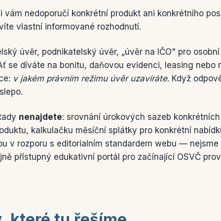
 vám nedoporučí konkrétní produkt ani konkrétního poskyt
víte vlastní informované rozhodnutí.
telský úvěr, podnikatelský úvěr, „úvěr na IČO" pro osobn
ť se díváte na bonitu, daňovou evidenci, leasing nebo 
zce:
v jakém právním režimu úvěr uzavíráte
. Když odpově
slepo.
 tady
nenajdete
: srovnání úrokových sazeb konkrétních
duktu, kalkulačku měsíční splátky pro konkrétní nabídku
sou v rozporu s editorialním standardem webu — nejsme
ejně přístupný edukativní portál pro začínající OSVČ pr
, které tu řešíme