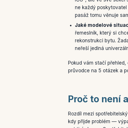
ne každý poskytovatel 
pasáž tomu věnuje sam
Jaké modelové situac
řemeslník, který si chc
rekonstrukci bytu. Žada
neřeší jediná univerzá
Pokud vám stačí přehled, 
průvodce na 5 otázek a po
Proč to není
Rozdíl mezi spotřebitelský
kdy přijde problém — výpa