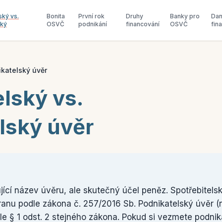
ský vs.
Bonita
První rok
Druhy
Banky pro
Dan
ský
OSVČ
podnikání
financování
OSVČ
fin
ikatelský úvěr
lský vs.
lský úvěr
ící název úvěru, ale skutečný účel peněz. Spotřebitels
anu podle zákona č. 257/2016 Sb. Podnikatelský úvěr (n
 § 1 odst. 2 stejného zákona. Pokud si vezmete podnik