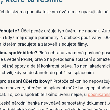
řebitelským a podnikatelským úvěrem se opakují stejné o
třebujete?
Účel peněz určuje typ úvěru, ne naopak. Auto
o, i když mají stejné parametry. Notebook používaný 10
a kterém pracujete a zároveň sledujete filmy.
imu spotřebitele?
Plná ochrana znamená povinné pos
né uvedení RPSN, právo na předčasné splacení s omez
 běžné spory a další konkrétní práva. To není akademic
 chvíli, kdy se dostanete do potíží se splácením.
 pro osobní účel rizikový?
Protože zákon ho nepovažuje
na omezené, předčasné splacení může být zpoplatněno 
t. To, co u spotřebitelského úvěru nejde, u
podnikatel
eská národní banka nevydává samostatný dokument „v
 Spotřebitelský úvěr a v Desateru při sjednávání úvěru 