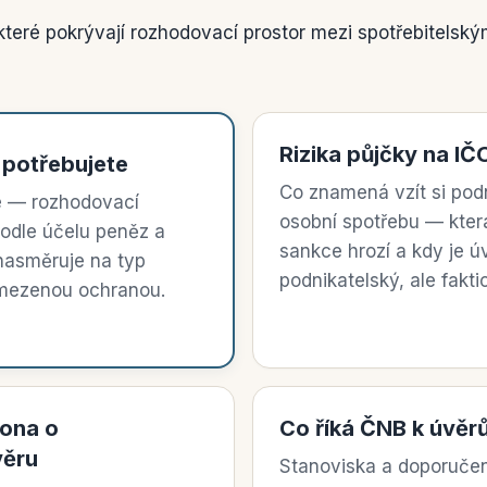
které pokrývají rozhodovací prostor mezi spotřebitelsk
Rizika půjčky na IČ
 potřebujete
Co znamená vzít si pod
ce — rozhodovací
osobní spotřebu — která
podle účelu peněz a
sankce hrozí a kdy je ú
nasměruje na typ
podnikatelský, ale fakti
omezenou ochranou.
ona o
Co říká ČNB k úvěr
věru
Stanoviska a doporučen