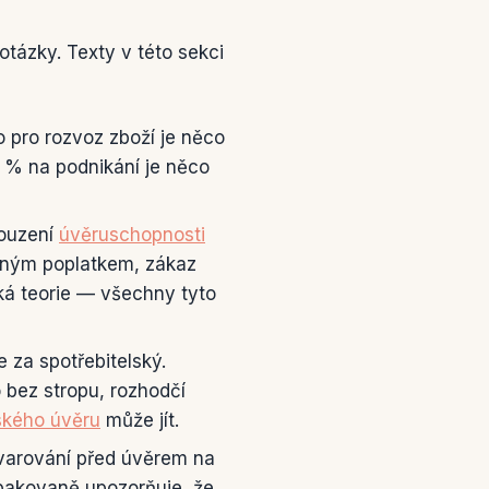
tázky. Texty v této sekci
 pro rozvoz zboží je něco
0 % na podnikání je něco
ouzení
úvěruschopnosti
eným poplatkem, zákaz
ká teorie — všechny tyto
 za spotřebitelský.
bez stropu, rozhodčí
ského úvěru
může jít.
arování před úvěrem na
opakovaně upozorňuje, že