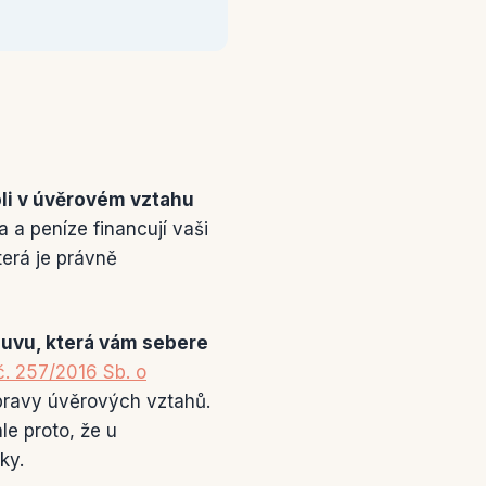
oli v úvěrovém vztahu
 a peníze financují vaši
erá je právně
uvu, která vám sebere
. 257/2016 Sb. o
pravy úvěrových vztahů.
le proto, že u
ky.