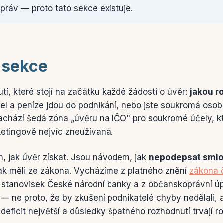
 práv — proto tato sekce existuje.
 sekce
tí, které stojí na začátku každé žádosti o úvěr:
jakou r
tel a peníze jdou do podnikání, nebo jste soukromá osoba
achází šedá zóna „úvěru na IČO" pro soukromé účely, kt
ketingově nejvíc zneužívaná.
, jak úvěr získat. Jsou návodem, jak
nepodepsat smlo
inak měli ze zákona. Vycházíme z platného znění
zákona č
e stanovisek České národní banky a z občanskoprávní ú
— ne proto, že by zkušení podnikatelé chyby nedělali, a
deficit největší a důsledky špatného rozhodnutí trvají ro