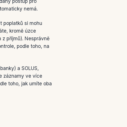
ě daný postup pro
automaticky nemá.
st poplatků si mohu
máte, kromě úzce
 z příjmů). Nesprávně
ntrole, podle toho, na
 (banky) a SOLUS,
te záznamy ve více
dle toho, jak umíte oba