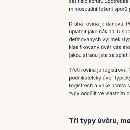
set tisíc korun. Spotřebit
mimosoudní řešení sporů
Druhá rovina je daňová. P
uplatnit jako náklad. U s
definovaných výjimek (ty
klasifikovaný úvěr vás st
jakou stranu jste se spletli
Třetí rovina je registrov
podnikatelský úvěr typic
registrech a vaše bonita 
typy oddělit ve vlastním c
Tři typy úvěru, m