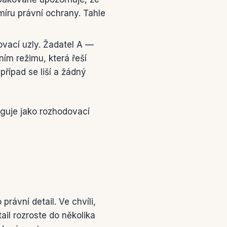
íru právní ochrany. Tahle
ovací uzly. Žadatel A —
ním režimu, která řeší
případ se liší a žádný
guje jako rozhodovací
rávní detail. Ve chvíli,
il rozroste do několika