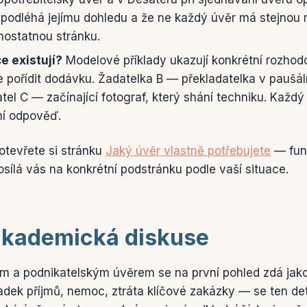
podléhá jejímu dohledu a že ne každý úvěr má stejnou m
ostatnou stránku.
e existují?
Modelové příklady ukazují konkrétní rozhod
e pořídit dodávku. Žadatelka B — překladatelka v paušál
tel C — začínající fotograf, který shání techniku. Každý 
lní odpověď.
otevřete si stránku
Jaký úvěr vlastně potřebujete
— fun
sílá vás na konkrétní podstránku podle vaší situace.
 akademická diskuse
m a podnikatelským úvěrem se na první pohled zdá jako p
dek příjmů, nemoc, ztráta klíčové zakázky — se ten deta