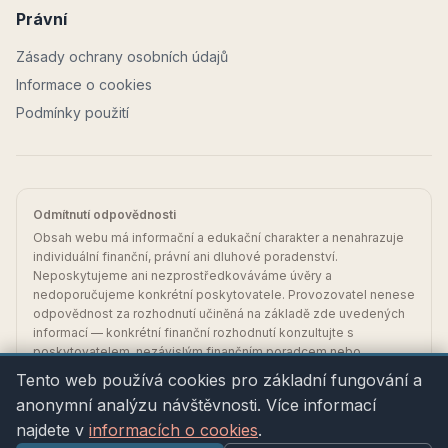
Právní
Zásady ochrany osobních údajů
Informace o cookies
Podmínky použití
Odmítnutí odpovědnosti
Obsah webu má informační a edukační charakter a nenahrazuje
individuální finanční, právní ani dluhové poradenství.
Neposkytujeme ani nezprostředkováváme úvěry a
nedoporučujeme konkrétní poskytovatele. Provozovatel nenese
odpovědnost za rozhodnutí učiněná na základě zde uvedených
informací — konkrétní finanční rozhodnutí konzultujte s
poskytovatelem, nezávislým finančním poradcem nebo
bezplatnou dluhovou poradnou.
Tento web používá cookies pro základní fungování a
anonymní analýzu návštěvnosti. Více informací
©
2026
SIALINI, spol. s r.o. · IČO 27807959 · Komenského
najdete v
informacích o cookies
.
3143/32, 747 21 Kravaře