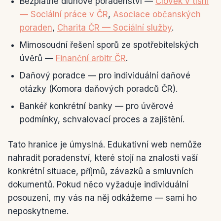
Bezplatné dluhové poradenství —
Člověk v tísni
— Sociální práce v ČR
,
Asociace občanských
poraden
,
Charita ČR — Sociální služby
.
Mimosoudní řešení sporů ze spotřebitelských
úvěrů —
Finanční arbitr ČR
.
Daňový poradce — pro individuální daňové
otázky (Komora daňových poradců ČR).
Bankéř konkrétní banky — pro úvěrové
podmínky, schvalovací proces a zajištění.
Tato hranice je úmyslná. Edukativní web nemůže
nahradit poradenství, které stojí na znalosti vaší
konkrétní situace, příjmů, závazků a smluvních
dokumentů. Pokud něco vyžaduje individuální
posouzení, my vás na něj odkážeme — sami ho
neposkytneme.