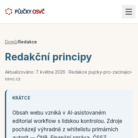
Domů
/
Redakce
Redakční principy
Aktualizováno:
7. května 2026
· Redakce pujcky-pro-zacinajici-
osvc.cz
KRÁTCE
Obsah webu vzniká v AI-asistovaném
editorial workflow s lidskou kontrolou. Zdroje
pocházejí výhradně z whitelistu primárních
autorit — ČNB, Finanční správa, ČSSZ,