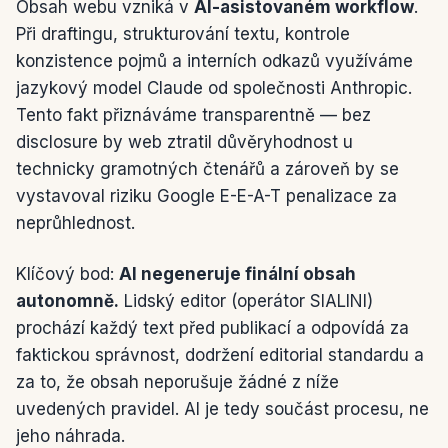
Obsah webu vzniká v
AI-asistovaném workflow
.
Při draftingu, strukturování textu, kontrole
konzistence pojmů a interních odkazů využíváme
jazykový model Claude od společnosti Anthropic.
Tento fakt přiznáváme transparentně — bez
disclosure by web ztratil důvěryhodnost u
technicky gramotných čtenářů a zároveň by se
vystavoval riziku Google E-E-A-T penalizace za
neprůhlednost.
Klíčový bod:
AI negeneruje finální obsah
autonomně.
Lidský editor (operátor SIALINI)
prochází každý text před publikací a odpovídá za
faktickou správnost, dodržení editorial standardu a
za to, že obsah neporušuje žádné z níže
uvedených pravidel. AI je tedy součást procesu, ne
jeho náhrada.