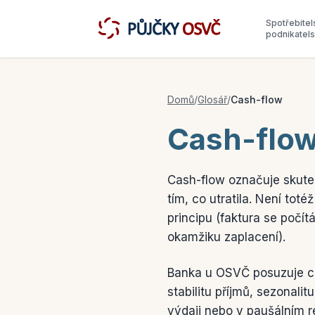
Spotřebitel
podnikatel
Domů
/
Glosář
/
Cash-flow
Cash-flo
Cash-flow označuje skute
tím, co utratila. Není tot
principu (faktura se počít
okamžiku zaplacení).
Banka u OSVČ posuzuje ca
stabilitu příjmů, sezonali
výdaji nebo v paušálním r