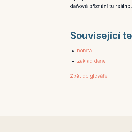
daňové přiznání tu reáln
Související t
bonita
zaklad dane
Zpět do glosáře