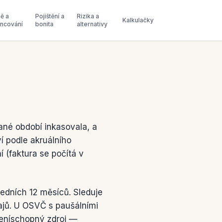
ě a
Pojištění a
Rizika a
Kalkulačky
ancování
bonita
alternativy
ané období inkasovala, a
ví podle akruálního
í (faktura se počítá v
edních 12 měsíců. Sleduje
dajů. U OSVČ s paušálními
ceníschopný zdroj —