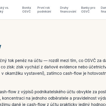
ský vs.
Bonita
První rok
Druhy
Banky pro
Dan
ský
OSVČ
podnikání
financování
OSVČ
fin
w
čný tok peněz na účtu — rozdíl mezi tím, co OSVČ za d
éž co zisk: zisk vychází z daňové evidence nebo účetnict
á v okamžiku vystavení), zatímco cash-flow je hotovostn
sh-flow z výpisů podnikatelského účtu obvykle za posl
tu, koncentraci na jednoho odběratele a pravidelnost vý
ežimu daně je cash-flow z účtu prakticky jediný hodno