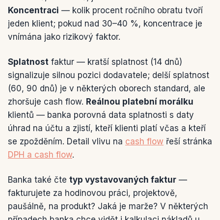
Koncentraci
— kolik procent ročního obratu tvoří
jeden klient; pokud nad 30–40 %, koncentrace je
vnímána jako rizikový faktor.
Splatnost
faktur — kratší splatnost (14 dnů)
signalizuje silnou pozici dodavatele; delší splatnost
(60, 90 dnů) je v některých oborech standard, ale
zhoršuje cash flow.
Reálnou platební morálku
klientů — banka porovná data splatnosti s daty
úhrad na účtu a zjistí, kteří klienti platí včas a kteří
se zpožděním. Detail vlivu na
cash flow
řeší stránka
DPH a cash flow
.
Banka také čte
typ vystavovaných faktur
—
fakturujete za hodinovou práci, projektově,
paušálně, na produkt? Jaká je marže? V některých
případech banka chce vidět i kalkulaci nákladů u