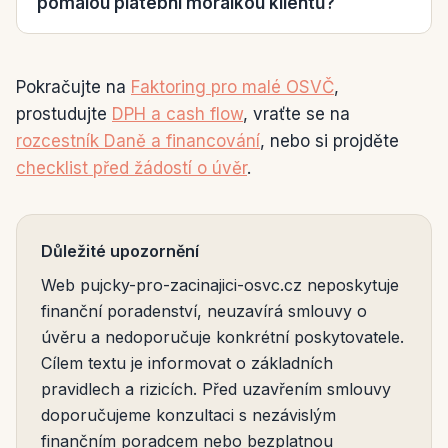
pomalou platební morálkou klientů?
Pokračujte na
Faktoring pro malé OSVČ
,
prostudujte
DPH a cash flow
, vraťte se na
rozcestník Daně a financování
, nebo si projděte
checklist před žádostí o úvěr
.
Důležité upozornění
Web pujcky-pro-zacinajici-osvc.cz neposkytuje
finanční poradenství, neuzavírá smlouvy o
úvěru a nedoporučuje konkrétní poskytovatele.
Cílem textu je informovat o základních
pravidlech a rizicích. Před uzavřením smlouvy
doporučujeme konzultaci s nezávislým
finančním poradcem nebo bezplatnou