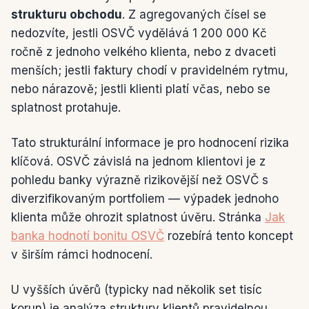
strukturu obchodu
. Z agregovaných čísel se
nedozvíte, jestli OSVČ vydělává 1 200 000 Kč
ročně z jednoho velkého klienta, nebo z dvaceti
menších; jestli faktury chodí v pravidelném rytmu,
nebo nárazově; jestli klienti platí včas, nebo se
splatnost protahuje.
Tato strukturální informace je pro hodnocení rizika
klíčová. OSVČ závislá na jednom klientovi je z
pohledu banky výrazně rizikovější než OSVČ s
diverzifikovaným portfoliem — výpadek jednoho
klienta může ohrozit splatnost úvěru. Stránka
Jak
banka hodnotí bonitu OSVČ
rozebírá tento koncept
v širším rámci hodnocení.
U vyšších úvěrů (typicky nad několik set tisíc
korun) je analýza struktury klientů pravidelnou