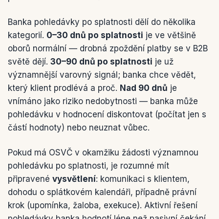
Banka pohledávky po splatnosti dělí do několika
kategorií.
0–30 dnů po splatnosti
je ve většině
oborů normální — drobná zpoždění platby se v B2B
světě dějí.
30–90 dnů po splatnosti
je už
významnější varovný signál; banka chce vědět,
který klient prodlévá a proč.
Nad 90 dnů
je
vnímáno jako riziko nedobytnosti — banka může
pohledávku v hodnocení diskontovat (počítat jen s
částí hodnoty) nebo neuznat vůbec.
Pokud má OSVČ v okamžiku žádosti významnou
pohledávku po splatnosti, je rozumné mít
připravené
vysvětlení
: komunikaci s klientem,
dohodu o splátkovém kalendáři, případně právní
krok (upomínka, žaloba, exekuce). Aktivní řešení
pohledávky banka hodnotí lépe než pasivní čekání.