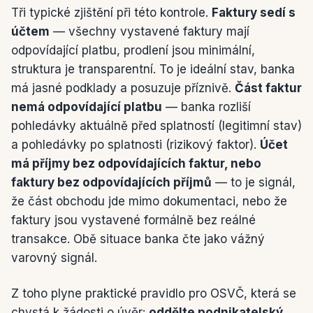
Tři typické zjištění při této kontrole.
Faktury sedí s
účtem
— všechny vystavené faktury mají
odpovídající platbu, prodlení jsou minimální,
struktura je transparentní. To je ideální stav, banka
má jasné podklady a posuzuje příznivě.
Část faktur
nemá odpovídající platbu
— banka rozliší
pohledávky aktuálně před splatností (legitimní stav)
a pohledávky po splatnosti (rizikový faktor).
Účet
má příjmy bez odpovídajících faktur, nebo
faktury bez odpovídajících příjmů
— to je signál,
že část obchodu jde mimo dokumentaci, nebo že
faktury jsou vystavené formálně bez reálné
transakce. Obě situace banka čte jako vážný
varovný signál.
Z toho plyne praktické pravidlo pro OSVČ, která se
chystá k žádosti o úvěr:
oddělte podnikatelský