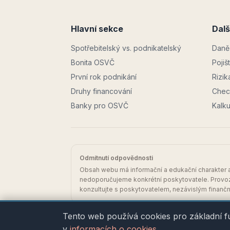
Hlavní sekce
Dalš
Spotřebitelský vs. podnikatelský
Daně 
Bonita OSVČ
Pojiš
První rok podnikání
Rizik
Druhy financování
Check
Banky pro OSVČ
Kalk
Odmítnutí odpovědnosti
Obsah webu má informační a edukační charakter a
nedoporučujeme konkrétní poskytovatele. Provoz
konzultujte s poskytovatelem, nezávislým finan
©
2026
SIALINI, spol. s r.o. · IČO 27807959 ·
Tento web používá cookies pro základní f
v
informacích o cookies
.