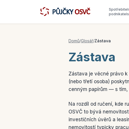
Spotřebitel
podnikatel
Domů
/
Glosář
/
Zástava
Zástava
Zástava je věcné právo k 
(nebo třetí osoba) poskytne
cenným papírům — s tím, ž
Na rozdíl od ručení, kde 
OSVČ to bývá nemovitost (
investičních úvěrů a leas
nemovitostí typicky prac