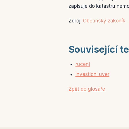
zapisuje do katastru nemov
Zdroj:
Občanský zákoník
Související t
ruceni
investicni uver
Zpět do glosáře