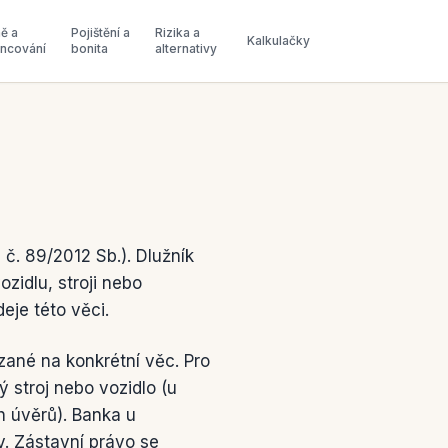
ě a
Pojištění a
Rizika a
Kalkulačky
ancování
bonita
alternativy
č. 89/2012 Sb.). Dlužník
ozidlu, stroji nebo
eje této věci.
zané na konkrétní věc. Pro
 stroj nebo vozidlo (u
h úvěrů). Banka u
. Zástavní právo se