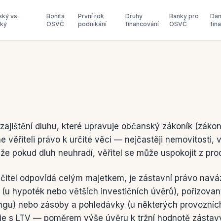
ský vs.
Bonita
První rok
Druhy
Banky pro
Dan
ský
OSVČ
podnikání
financování
OSVČ
fin
zajištění dluhu, které upravuje občanský zákoník (zákon 
 věřiteli právo k určité věci — nejčastěji nemovitosti, v
e pokud dluh neuhradí, věřitel se může uspokojit z prod
ručitel odpovídá celým majetkem, je zástavní právo navá
u hypoték nebo větších investičních úvěrů), pořizovaný
ingu) nebo zásoby a pohledávky (u některých provozníc
uje s LTV — poměrem výše úvěru k tržní hodnotě zástavy