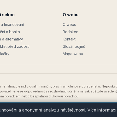
í sekce
O webu
a financování
O webu
tění a bonita
Redakce
a a alternativy
Kontakt
list před žádostí
Glosář pojmů
ulačky
Mapa webu
 nenahrazuje individuální finanční, právní ani dluhové poradenství. Nepos
ovatel nenese odpovědnost za rozhodnutí učiněná na základě zde uvedených
čním poradcem nebo bezplatnou dluhovou poradnou.
 Komenského 3143/32, 747 21 Kravaře
ungování a anonymní analýzu návštěvnosti. Více informací