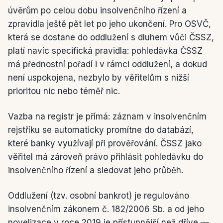
úvěrům po celou dobu insolvenčního řízení a
zpravidla ještě pět let po jeho ukončení. Pro OSVČ,
která se dostane do oddlužení s dluhem vůči ČSSZ,
platí navíc specifická pravidla: pohledávka ČSSZ
má přednostní pořadí i v rámci oddlužení, a dokud
není uspokojena, nezbylo by věřitelům s nižší
prioritou nic nebo téměř nic.
Vazba na registr je přímá: záznam v insolvenčním
rejstříku se automaticky promítne do databází,
které banky využívají při prověřování. ČSSZ jako
věřitel má zároveň právo přihlásit pohledávku do
insolvenčního řízení a sledovat jeho průběh.
Oddlužení (tzv. osobní bankrot) je regulováno
insolvenčním zákonem č. 182/2006 Sb. a od jeho
novelizace v roce 2019 je přístupnější než dříve —