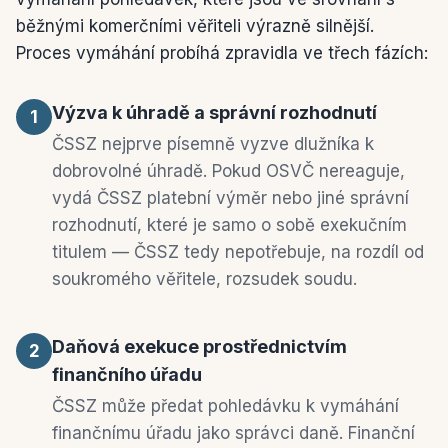
běžnými komerčními věřiteli výrazně silnější.
Proces vymáhání probíhá zpravidla ve třech fázích:
Výzva k úhradě a správní rozhodnutí
1
ČSSZ nejprve písemně vyzve dlužníka k
dobrovolné úhradě. Pokud OSVČ nereaguje,
vydá ČSSZ platební výměr nebo jiné správní
rozhodnutí, které je samo o sobě exekučním
titulem — ČSSZ tedy nepotřebuje, na rozdíl od
soukromého věřitele, rozsudek soudu.
Daňová exekuce prostřednictvím
2
finančního úřadu
ČSSZ může předat pohledávku k vymáhání
finančnímu úřadu jako správci daně. Finanční