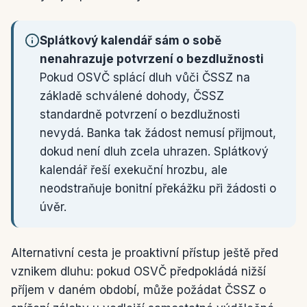
Splátkový kalendář sám o sobě
nenahrazuje potvrzení o bezdlužnosti
Pokud OSVČ splácí dluh vůči ČSSZ na
základě schválené dohody, ČSSZ
standardně potvrzení o bezdlužnosti
nevydá. Banka tak žádost nemusí přijmout,
dokud není dluh zcela uhrazen. Splátkový
kalendář řeší exekuční hrozbu, ale
neodstraňuje bonitní překážku při žádosti o
úvěr.
Alternativní cesta je proaktivní přístup ještě před
vznikem dluhu: pokud OSVČ předpokládá nižší
příjem v daném období, může požádat ČSSZ o