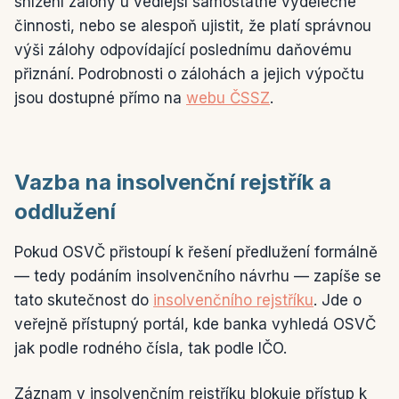
snížení zálohy u vedlejší samostatné výdělečné
činnosti, nebo se alespoň ujistit, že platí správnou
výši zálohy odpovídající poslednímu daňovému
přiznání. Podrobnosti o zálohách a jejich výpočtu
jsou dostupné přímo na
webu ČSSZ
.
Vazba na insolvenční rejstřík a
oddlužení
Pokud OSVČ přistoupí k řešení předlužení formálně
— tedy podáním insolvenčního návrhu — zapíše se
tato skutečnost do
insolvenčního rejstříku
. Jde o
veřejně přístupný portál, kde banka vyhledá OSVČ
jak podle rodného čísla, tak podle IČO.
Záznam v insolvenčním rejstříku blokuje přístup k