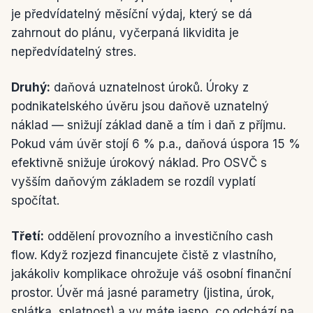
je předvídatelný měsíční výdaj, který se dá
zahrnout do plánu, vyčerpaná likvidita je
nepředvídatelný stres.
Druhý:
daňová uznatelnost úroků. Úroky z
podnikatelského úvěru jsou daňově uznatelný
náklad — snižují základ daně a tím i daň z příjmu.
Pokud vám úvěr stojí 6 % p.a., daňová úspora 15 %
efektivně snižuje úrokový náklad. Pro OSVČ s
vyšším daňovým základem se rozdíl vyplatí
spočítat.
Třetí:
oddělení provozního a investičního cash
flow. Když rozjezd financujete čistě z vlastního,
jakákoliv komplikace ohrožuje váš osobní finanční
prostor. Úvěr má jasné parametry (jistina, úrok,
splátka, splatnost) a vy máte jasno, co odchází na