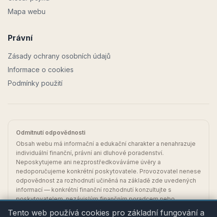
Mapa webu
Právní
Zásady ochrany osobních údajů
Informace o cookies
Podmínky použití
Odmítnutí odpovědnosti
Obsah webu má informační a edukační charakter a nenahrazuje
individuální finanční, právní ani dluhové poradenství.
Neposkytujeme ani nezprostředkováváme úvěry a
nedoporučujeme konkrétní poskytovatele. Provozovatel nenese
odpovědnost za rozhodnutí učiněná na základě zde uvedených
informací — konkrétní finanční rozhodnutí konzultujte s
poskytovatelem, nezávislým finančním poradcem nebo
bezplatnou dluhovou poradnou.
Tento web používá cookies pro základní fungování a