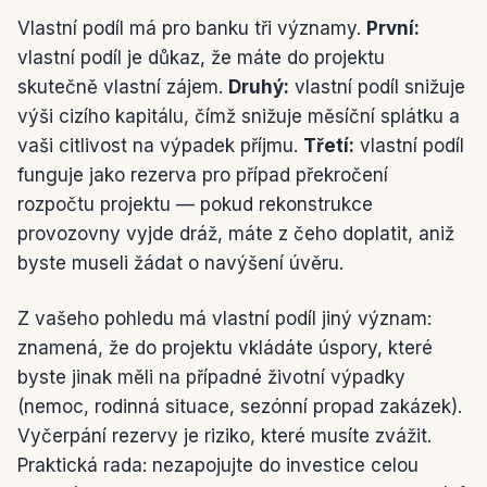
Vlastní podíl má pro banku tři významy.
První:
vlastní podíl je důkaz, že máte do projektu
skutečně vlastní zájem.
Druhý:
vlastní podíl snižuje
výši cizího kapitálu, čímž snižuje měsíční splátku a
vaši citlivost na výpadek příjmu.
Třetí:
vlastní podíl
funguje jako rezerva pro případ překročení
rozpočtu projektu — pokud rekonstrukce
provozovny vyjde dráž, máte z čeho doplatit, aniž
byste museli žádat o navýšení úvěru.
Z vašeho pohledu má vlastní podíl jiný význam:
znamená, že do projektu vkládáte úspory, které
byste jinak měli na případné životní výpadky
(nemoc, rodinná situace, sezónní propad zakázek).
Vyčerpání rezervy je riziko, které musíte zvážit.
Praktická rada: nezapojujte do investice celou