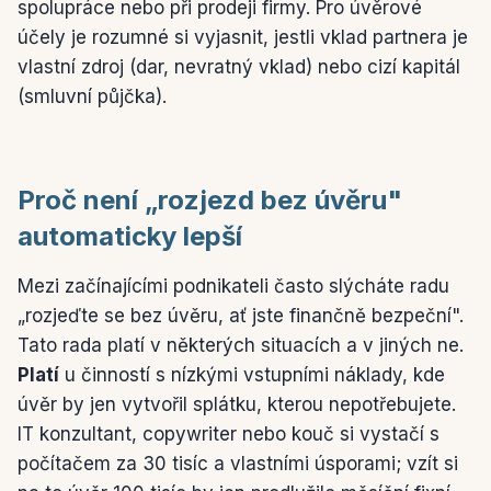
spolupráce nebo při prodeji firmy. Pro úvěrové
účely je rozumné si vyjasnit, jestli vklad partnera je
vlastní zdroj (dar, nevratný vklad) nebo cizí kapitál
(smluvní půjčka).
Proč není „rozjezd bez úvěru"
automaticky lepší
Mezi začínajícími podnikateli často slýcháte radu
„rozjeďte se bez úvěru, ať jste finančně bezpeční".
Tato rada platí v některých situacích a v jiných ne.
Platí
u činností s nízkými vstupními náklady, kde
úvěr by jen vytvořil splátku, kterou nepotřebujete.
IT konzultant, copywriter nebo kouč si vystačí s
počítačem za 30 tisíc a vlastními úsporami; vzít si