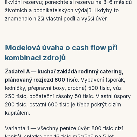
likvidní rezervu; ponechte si rezervu na 3–6 měsíců
životních a podnikatelských výdajů, i kdyby to
znamenalo nižší vlastní podíl a vyšší úvěr.
Modelová úvaha o cash flow při
kombinaci zdrojů
Žadatel A — kuchař zakládá rodinný catering,
plánovaný rozjezd 800 tisíc.
Vybavení (sporák,
ledničky, přepravní boxy, drobné) 500 tisíc, vůz
250 tisíc, počáteční zásoby 50 tisíc. Vlastní úspory
200 tisíc, ostatní 600 tisíc je třeba pokrýt cizím
kapitálem.
Varianta 1 — všechny peníze úvěr: 800 tisíc cizí
kapitál, splátka cca 16 tisíc měsíčně na 5 let.