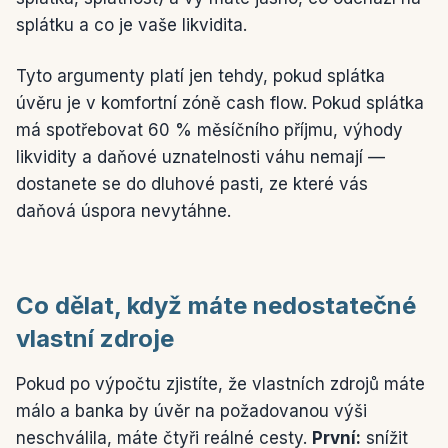
splátku a co je vaše likvidita.
Tyto argumenty platí jen tehdy, pokud splátka
úvěru je v komfortní zóně cash flow. Pokud splátka
má spotřebovat 60 % měsíčního příjmu, výhody
likvidity a daňové uznatelnosti váhu nemají —
dostanete se do dluhové pasti, ze které vás
daňová úspora nevytáhne.
Co dělat, když máte nedostatečné
vlastní zdroje
Pokud po výpočtu zjistíte, že vlastních zdrojů máte
málo a banka by úvěr na požadovanou výši
neschválila, máte čtyři reálné cesty.
První:
snížit