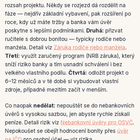
rozsah projektu. Někdy se rozjezd dá rozdělit na
fáze — nejdřív základní vybavení, pak rozšíření po
roce, kdy už máte tržby a banka vám úvěr
poskytne s lepšími podmínkami.
Druhá:
přizvat
ručitele s dobrou bonitou — typicky rodiče nebo
manžela. Detail viz
Záruka rodiče nebo manžela
.
Třetí:
využít zaručený program (NRB záruka), který
sníží riziko banky a tím usnadní schválení i bez
velkého vlastního podílu.
Čtvrtá:
odložit projekt o
6–12 měsíců a v té době si vybudovat vlastní
zdroje, případně mezitím začít v menším.
Co naopak
nedělat:
nepouštět se do nebankovních
úvěrů s vysokou sazbou, jen abyste rychle získali
peníze. Detail rizik viz
Nebankovní úvěry pro OSVČ
.
Nepokoušet se obejít hodnocení bonity přes
úvěr
na IČO
pro osobní účel — viz rizika.