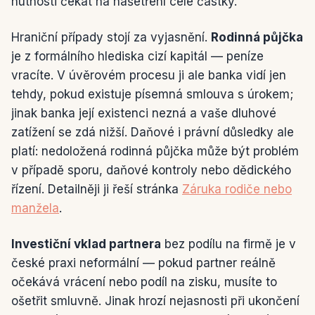
nutnosti čekat na našetření celé částky.
Hraniční případy stojí za vyjasnění.
Rodinná půjčka
je z formálního hlediska cizí kapitál — peníze
vracíte. V úvěrovém procesu ji ale banka vidí jen
tehdy, pokud existuje písemná smlouva s úrokem;
jinak banka její existenci nezná a vaše dluhové
zatížení se zdá nižší. Daňové i právní důsledky ale
platí: nedoložená rodinná půjčka může být problém
v případě sporu, daňové kontroly nebo dědického
řízení. Detailněji ji řeší stránka
Záruka rodiče nebo
manžela
.
Investiční vklad partnera
bez podílu na firmě je v
české praxi neformální — pokud partner reálně
očekává vrácení nebo podíl na zisku, musíte to
ošetřit smluvně. Jinak hrozí nejasnosti při ukončení