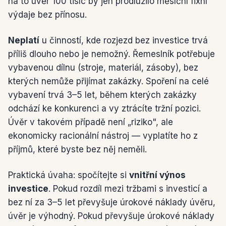
na to úvěr 100 tisíc by jen prodlužilo měsíční fixní
výdaje bez přínosu.
Neplatí
u činností, kde rozjezd bez investice trvá
příliš dlouho nebo je nemožný. Řemeslník potřebuje
vybavenou dílnu (stroje, materiál, zásoby), bez
kterých nemůže přijímat zakázky. Spoření na celé
vybavení trvá 3–5 let, během kterých zakázky
odchází ke konkurenci a vy ztrácíte tržní pozici.
Úvěr v takovém případě není „riziko", ale
ekonomicky racionální nástroj — vyplatíte ho z
příjmů, které byste bez něj neměli.
Praktická úvaha: spočítejte si
vnitřní výnos
investice
. Pokud rozdíl mezi tržbami s investicí a
bez ní za 3–5 let převyšuje úrokové náklady úvěru,
úvěr je výhodný. Pokud převyšuje úrokové náklady