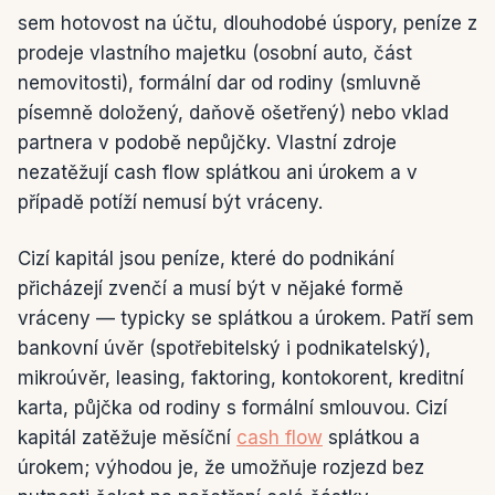
sem hotovost na účtu, dlouhodobé úspory, peníze z
prodeje vlastního majetku (osobní auto, část
nemovitosti), formální dar od rodiny (smluvně
písemně doložený, daňově ošetřený) nebo vklad
partnera v podobě nepůjčky. Vlastní zdroje
nezatěžují cash flow splátkou ani úrokem a v
případě potíží nemusí být vráceny.
Cizí kapitál jsou peníze, které do podnikání
přicházejí zvenčí a musí být v nějaké formě
vráceny — typicky se splátkou a úrokem. Patří sem
bankovní úvěr (spotřebitelský i podnikatelský),
mikroúvěr, leasing, faktoring, kontokorent, kreditní
karta, půjčka od rodiny s formální smlouvou. Cizí
kapitál zatěžuje měsíční
cash flow
splátkou a
úrokem; výhodou je, že umožňuje rozjezd bez