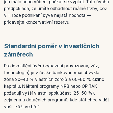
jen málo nebo vůbec, počkat se vyplatí. Tato úvaha
předpokládá, že umíte odhadnout reálné tržby, což
v 1. roce podnikání bývá nejistá hodnota —
přidávejte konzervativní rezervu.
Standardní poměr v investičních
záměrech
Pro investiční úvěr (vybavení provozovny, vůz,
technologie) je v české bankovní praxi obvyklá
zóna 20–40 % vlastních zdrojů a 60–80 % cizího
kapitálu. Některé programy NRB nebo OP TAK
požadují vyšší vlastní spoluúčast (25–50 %),
zejména u dotačních programů, kde stát chce vidět
vaši „kůži ve hře".