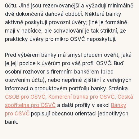
účtu. Jiné jsou rezervovanější a vyžadují minimálně
dvě dokončená daňová období. Některé banky
aktivně poskytují provozní úvěry; jiné je formálně
mají v nabídce, ale schvalování je tak striktní, že
prakticky úvěry pro mikro OSVČ neposkytují.
Před výběrem banky má smysl předem ověřit, jaká
je její pozice k úvěrům pro váš profil OSVČ. Buď
osobní rozhovor s firemním bankéřem (před
otevřením účtu), nebo nepřímé zjištění z veřejných
informací o produktovém portfoliu banky. Stránka
ČSOB pro OSVČ
,
Komerční banka pro OSVČ
,
Česká
spořitelna pro OSVČ
a další profily v sekci
Banky
pro OSVČ
popisují obecnou orientaci jednotlivých
bank.