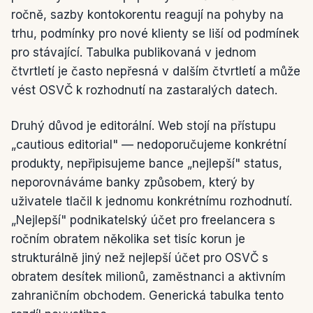
ročně, sazby kontokorentu reagují na pohyby na
trhu, podmínky pro nové klienty se liší od podmínek
pro stávající. Tabulka publikovaná v jednom
čtvrtletí je často nepřesná v dalším čtvrtletí a může
vést OSVČ k rozhodnutí na zastaralých datech.
Druhý důvod je editorální. Web stojí na přístupu
„cautious editorial" — nedoporučujeme konkrétní
produkty, nepřipisujeme bance „nejlepší" status,
neporovnáváme banky způsobem, který by
uživatele tlačil k jednomu konkrétnímu rozhodnutí.
„Nejlepší" podnikatelský účet pro freelancera s
ročním obratem několika set tisíc korun je
strukturálně jiný než nejlepší účet pro OSVČ s
obratem desítek milionů, zaměstnanci a aktivním
zahraničním obchodem. Generická tabulka tento