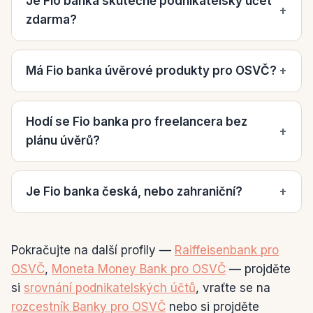
Je Fio banka skutečně podnikatelský účet
+
zdarma?
Má Fio banka úvěrové produkty pro OSVČ?
+
Hodí se Fio banka pro freelancera bez
+
plánu úvěrů?
Je Fio banka česká, nebo zahraniční?
+
Pokračujte na další profily —
Raiffeisenbank pro
OSVČ
,
Moneta Money Bank pro OSVČ
— projděte
si
srovnání podnikatelských účtů
, vraťte se na
rozcestník Banky pro OSVČ
nebo si projděte