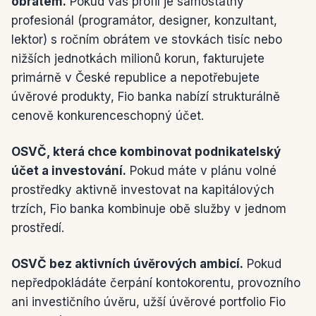
obrátem.
Pokud váš profil je samostatný
profesionál (programátor, designer, konzultant,
lektor) s ročním obrátem ve stovkách tisíc nebo
nižších jednotkách milionů korun, fakturujete
primárně v České republice a nepotřebujete
úvěrové produkty, Fio banka nabízí strukturálně
cenově konkurenceschopný účet.
OSVČ, která chce kombinovat podnikatelský
účet a investování.
Pokud máte v plánu volné
prostředky aktivně investovat na kapitálových
trzích, Fio banka kombinuje obě služby v jednom
prostředí.
OSVČ bez aktivních úvěrových ambicí.
Pokud
nepředpokládáte čerpání kontokorentu, provozního
ani investičního úvěru, užší úvěrové portfolio Fio