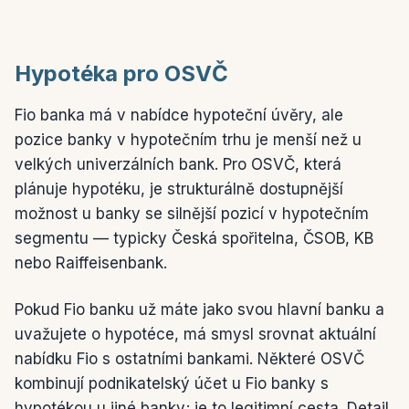
Hypotéka pro OSVČ
Fio banka má v nabídce hypoteční úvěry, ale
pozice banky v hypotečním trhu je menší než u
velkých univerzálních bank. Pro OSVČ, která
plánuje hypotéku, je strukturálně dostupnější
možnost u banky se silnější pozicí v hypotečním
segmentu — typicky Česká spořitelna, ČSOB, KB
nebo Raiffeisenbank.
Pokud Fio banku už máte jako svou hlavní banku a
uvažujete o hypotéce, má smysl srovnat aktuální
nabídku Fio s ostatními bankami. Některé OSVČ
kombinují podnikatelský účet u Fio banky s
hypotékou u jiné banky; je to legitimní cesta. Detail